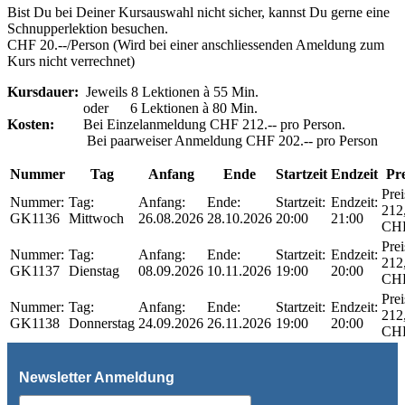
Bist Du bei Deiner Kursauswahl nicht sicher, kannst Du gerne eine
Schnupperlektion besuchen.
CHF 20.--/Person (Wird bei einer anschliessenden Ameldung zum
Kurs nicht verrechnet)
Kursdauer:
Jeweils 8 Lektionen à 55 Min.
oder 6 Lektionen à 80 Min.
Kosten:
Bei Einzelanmeldung CHF 212.-- pro Person.
Bei paarweiser Anmeldung CHF 202.-- pro Person
Nummer
Tag
Anfang
Ende
Startzeit
Endzeit
Pre
Prei
Nummer:
Tag:
Anfang:
Ende:
Startzeit:
Endzeit:
212
GK1136
Mittwoch
26.08.2026
28.10.2026
20:00
21:00
CH
Prei
Nummer:
Tag:
Anfang:
Ende:
Startzeit:
Endzeit:
212
GK1137
Dienstag
08.09.2026
10.11.2026
19:00
20:00
CH
Prei
Nummer:
Tag:
Anfang:
Ende:
Startzeit:
Endzeit:
212
GK1138
Donnerstag
24.09.2026
26.11.2026
19:00
20:00
CH
Newsletter Anmeldung